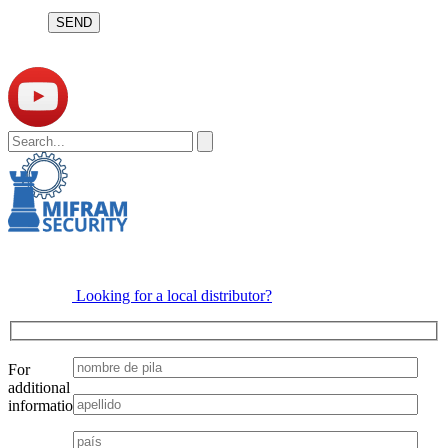
Por
favor,
deja
este
campo
vacío.
Looking for a local distributor?
For
additional
information:
Por