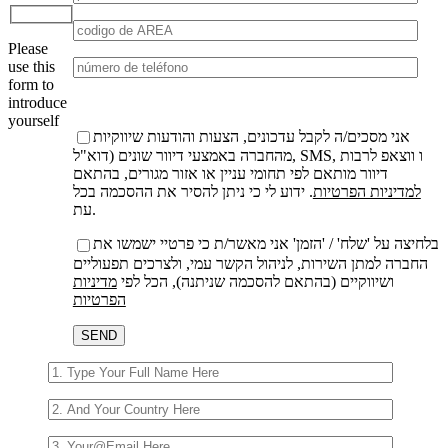
favor,
deja
Please
este
use this
campo
form to
vacío.
introduce
yourself
אני מסכים/ה לקבל עדכונים, הצעות והודעות שיווקיות
מהחברה באמצעי דיוור שונים (דוא"ל, SMS, ו ווצאפ לרבות
דיוור מותאם לפי תחומי עניין או אזור מגורים, בהתאם
למדיניות הפרטיות
. ידוע לי כי ניתן להסיר את ההסכמה בכל
עת.
בלחיצה על 'שלח' / 'הזמן' אני מאשר/ת כי פרטיי ישמשו את
החברה למתן השירות, לניהול הקשר עמי, ולצרכים תפעוליים
ושיווקיים (בהתאם להסכמה שניתנה), הכל לפי
מדיניות
הפרטיות