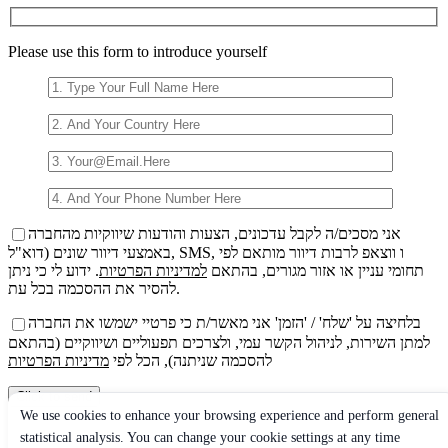
favor,
deja
Please use this form to introduce yourself
este
campo
vacío.
אני מסכים/ה לקבל עדכונים, הצעות והודעות שיווקיות מהחברה
באמצעי דיוור שונים (דוא"ל, SMS, ו ווצאפ לרבות דיוור מותאם לפי
תחומי עניין או אזור מגורים, בהתאם
למדיניות הפרטיות
. ידוע לי כי ניתן
להסיר את ההסכמה בכל עת.
בלחיצה על 'שלח' / 'הזמן' אני מאשר/ת כי פרטיי ישמשו את החברה
למתן השירות, לניהול הקשר עמי, ולצרכים תפעוליים ושיווקיים (בהתאם
להסכמה שניתנה), הכל לפי
מדיניות הפרטיות
We use cookies to enhance your browsing experience and perform general
Por
statistical analysis. You can change your cookie settings at any time