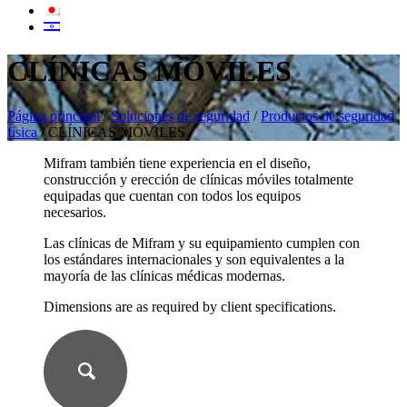
CLÍNICAS MÓVILES
Página principal
/
Soluciones de seguridad
/
Productos de seguridad
física
/
CLÍNICAS MÓVILES
Mifram también tiene experiencia en el diseño,
construcción y erección de clínicas móviles totalmente
equipadas que cuentan con todos los equipos
necesarios.
Las clínicas de Mifram y su equipamiento cumplen con
los estándares internacionales y son equivalentes a la
mayoría de las clínicas médicas modernas.
Dimensions are as required by client specifications.