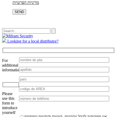
מדיניות הפרטיות
Por
favor,
deja
este
campo
Looking for a local distributor?
vacío.
For
additional
information:
Por
favor,
deja
Please
este
use this
campo
form to
vacío.
introduce
yourself
אני מסכים/ה לקבל עדכונים, הצעות והודעות שיווקיות