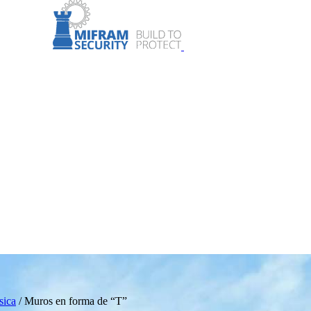
sica
/
Muros en forma de “T”