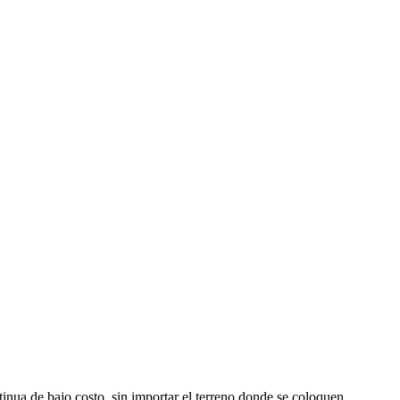
nua de bajo costo, sin importar el terreno donde se coloquen.