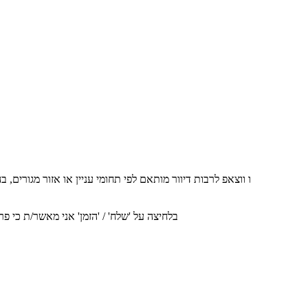
אני מסכים/ה לקבל עדכונים, הצעות והודעות שיווקיות מהחברה באמצעי דיו, SMS, ו ווצאפ לרבות דיוור מותאם לפי תחומי עניין או אזור מגורים, בהתאם
בלחיצה על 'שלח' / 'הזמן' אני מאשר/ת כי 