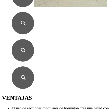
VENTAJAS
El uso de secciones modulares de hormigón crea una pared conti