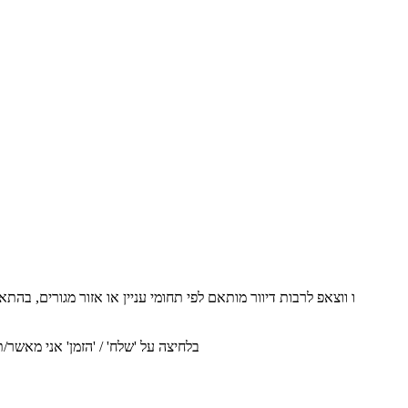
אני מסכים/ה לקבל עדכונים, הצעות והודעות שיווקיות מהחברה באמצעי דיוור שונים (דוא"ל, SMS, ו ווצאפ לרבות דיוור מותאם לפי תחומי עניין או אזור מגורים, 
בלחיצה על 'שלח' / 'הזמן' אני מאשר