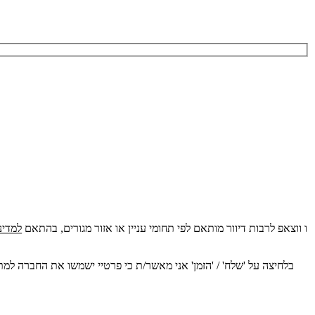
אני מסכים/ה לקבל עדכונים, הצעות והודעות שיווקיות מהחברה באמצעי דיוור שונים (דוא"ל, SMS, ו ווצאפ לרבות דיוור מותאם לפי תחומי עניין או אזור מגורים, בהתאם
למדינ
בלחיצה על 'שלח' / 'הזמן' אני מאשר/ת כי פרטיי ישמשו את החברה למת