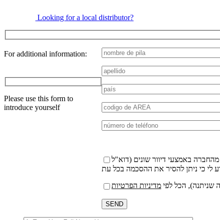
Looking for a local distributor?
For additional information:
Por
favor,
deja
Please use this form to
este
introduce yourself
campo
vacío.
 שניתנה), הכל לפי
מדיניות הפרטיות