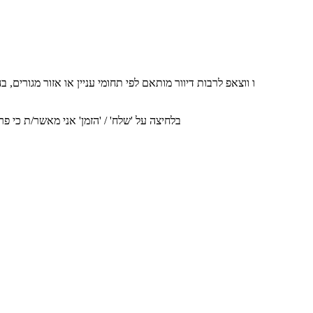
אני מסכים/ה לקבל עדכונים, הצעות והודעות שיווקיות מהחברה באמצעי דיוור שונים (דוא"ל, SMS, ו ווצאפ לרבות דיוור מותאם לפי תחומי עניין או אזו
בלחיצה על 'שלח' / 'הזמן' אני מאשר/ת כי 